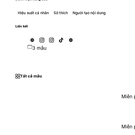
Hiệu suất cá nhân
Sở thích
Người tạo nội dung
Liên kết
3 mẫu
Tất cả mẫu
Miễn 
Miễn 