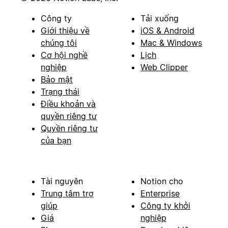
Công ty
Tải xuống
Giới thiệu về
iOS & Android
chúng tôi
Mac & Windows
Cơ hội nghề
Lịch
nghiệp
Web Clipper
Bảo mật
Trạng thái
Điều khoản và
quyền riêng tư
Quyền riêng tư
của bạn
Tài nguyên
Notion cho
Trung tâm trợ
Enterprise
giúp
Công ty khởi
Giá
nghiệp