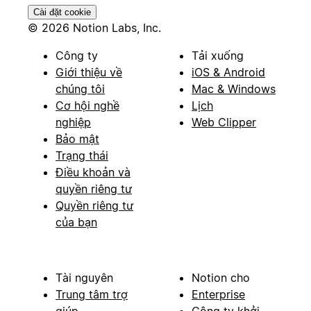
Cài đặt cookie
© 2026 Notion Labs, Inc.
Công ty
Tải xuống
Giới thiệu về
iOS & Android
chúng tôi
Mac & Windows
Cơ hội nghề
Lịch
nghiệp
Web Clipper
Bảo mật
Trạng thái
Điều khoản và
quyền riêng tư
Quyền riêng tư
của bạn
Tài nguyên
Notion cho
Trung tâm trợ
Enterprise
giúp
Công ty khởi