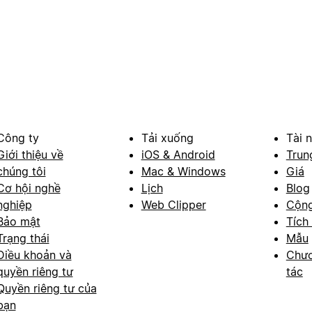
Công ty
Tải xuống
Tài 
Giới thiệu về
iOS & Android
Trun
chúng tôi
Mac & Windows
Giá
Cơ hội nghề
Lịch
Blog
nghiệp
Web Clipper
Cộn
Bảo mật
Tích
Trạng thái
Mẫu
Điều khoản và
Chươ
quyền riêng tư
tác
Quyền riêng tư của
bạn