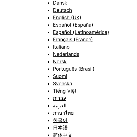
Dansk
Deutsch
English (UK)
Español (España)
Español (Latinoamérica)
Français (France)
Italiano
Nederlands
Norsk
Português (Brasil)
Suomi
Svenska
Tiếng Việt
עברית
العربية
ภาษาไทย
한국어
日本語
简体中文