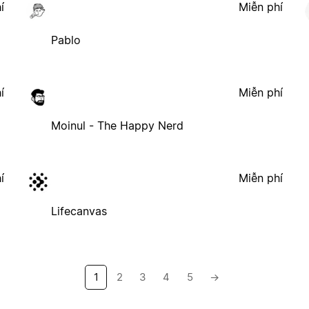
í
Miễn phí
Pablo
í
Miễn phí
Moinul - The Happy Nerd
í
Miễn phí
Lifecanvas
1
2
3
4
5
→