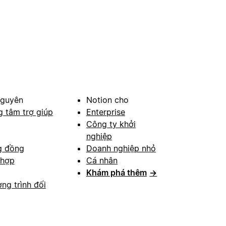
nguyên
Notion cho
g tâm trợ giúp
Enterprise
Công ty khởi
nghiệp
g đồng
Doanh nghiệp nhỏ
 hợp
Cá nhân
Khám phá thêm
→
ng trình đối