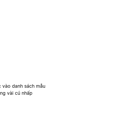
c vào danh sách mẫu
ong vài cú nhấp