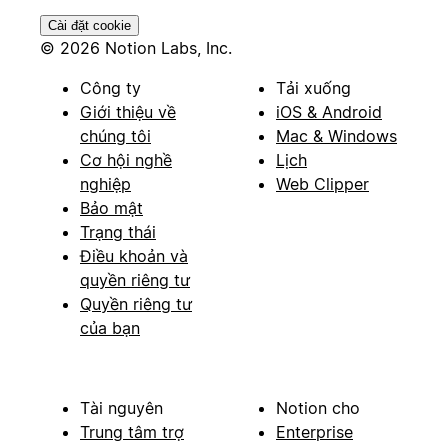
Cài đặt cookie
© 2026 Notion Labs, Inc.
Công ty
Tải xuống
Giới thiệu về
iOS & Android
chúng tôi
Mac & Windows
Cơ hội nghề
Lịch
nghiệp
Web Clipper
Bảo mật
Trạng thái
Điều khoản và
quyền riêng tư
Quyền riêng tư
của bạn
Tài nguyên
Notion cho
Trung tâm trợ
Enterprise