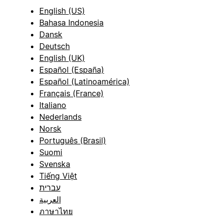
English (US)
Bahasa Indonesia
Dansk
Deutsch
English (UK)
Español (España)
Español (Latinoamérica)
Français (France)
Italiano
Nederlands
Norsk
Português (Brasil)
Suomi
Svenska
Tiếng Việt
עברית
العربية
ภาษาไทย