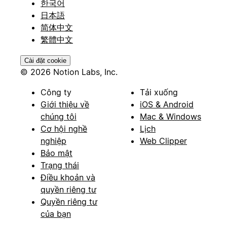
한국어
日本語
简体中文
繁體中文
Cài đặt cookie
© 2026 Notion Labs, Inc.
Công ty
Tải xuống
Giới thiệu về
iOS & Android
chúng tôi
Mac & Windows
Cơ hội nghề
Lịch
nghiệp
Web Clipper
Bảo mật
Trạng thái
Điều khoản và
quyền riêng tư
Quyền riêng tư
của bạn