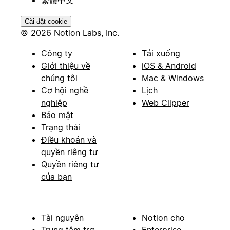
Cài đặt cookie
© 2026 Notion Labs, Inc.
Công ty
Tải xuống
Giới thiệu về
iOS & Android
chúng tôi
Mac & Windows
Cơ hội nghề
Lịch
nghiệp
Web Clipper
Bảo mật
Trạng thái
Điều khoản và
quyền riêng tư
Quyền riêng tư
của bạn
Tài nguyên
Notion cho
Trung tâm trợ
Enterprise