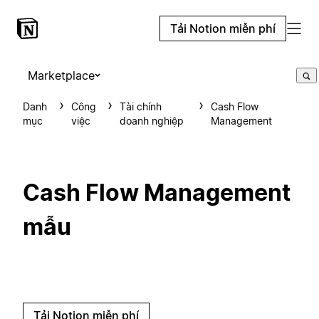
Tải Notion miễn phí
Marketplace
Danh
Công
Tài chính
Cash Flow
mục
việc
doanh nghiệp
Management
Cash Flow Management
mẫu
Tải Notion miễn phí