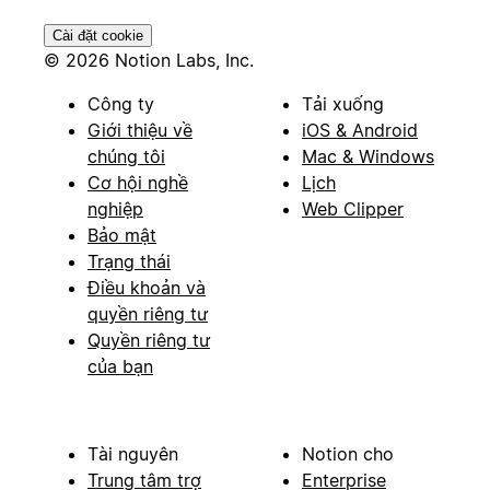
Cài đặt cookie
© 2026 Notion Labs, Inc.
Công ty
Tải xuống
Giới thiệu về
iOS & Android
chúng tôi
Mac & Windows
Cơ hội nghề
Lịch
nghiệp
Web Clipper
Bảo mật
Trạng thái
Điều khoản và
quyền riêng tư
Quyền riêng tư
của bạn
Tài nguyên
Notion cho
Trung tâm trợ
Enterprise