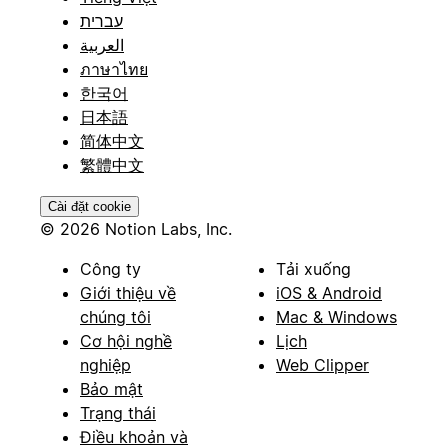
עברית
العربية
ภาษาไทย
한국어
日本語
简体中文
繁體中文
Cài đặt cookie
© 2026 Notion Labs, Inc.
Công ty
Tải xuống
Giới thiệu về
iOS & Android
chúng tôi
Mac & Windows
Cơ hội nghề
Lịch
nghiệp
Web Clipper
Bảo mật
Trạng thái
Điều khoản và