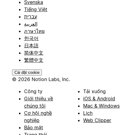
Svenska
Tiếng Việt
עברית
العربية
ภาษาไทย
한국어
日本語
简体中文
繁體中文
Cài đặt cookie
© 2026 Notion Labs, Inc.
Công ty
Tải xuống
Giới thiệu về
iOS & Android
chúng tôi
Mac & Windows
Cơ hội nghề
Lịch
nghiệp
Web Clipper
Bảo mật
Trạng thái