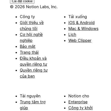
Cài đặt cookie
© 2026 Notion Labs, Inc.
Công ty
Tải xuống
Giới thiệu về
iOS & Android
chúng tôi
Mac & Windows
Cơ hội nghề
Lịch
nghiệp
Web Clipper
Bảo mật
Trạng thái
Điều khoản và
quyền riêng tư
Quyền riêng tư
của bạn
Tài nguyên
Notion cho
Trung tâm trợ
Enterprise
giúp
Công ty khởi