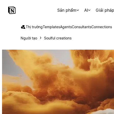
Sản phẩm
AI
Giải phá
Thị trường
Templates
Agents
Consultants
Connections
Người tạo
Soulful creations