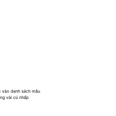
c vào danh sách mẫu
ong vài cú nhấp