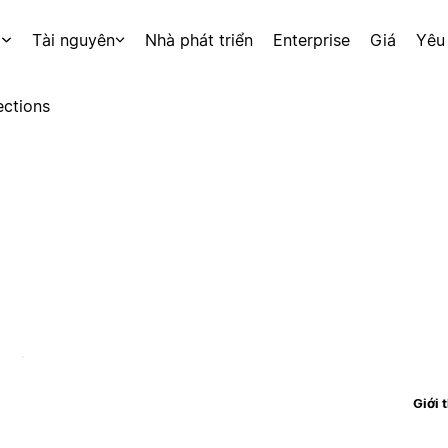
p
Tài nguyên
Nhà phát triển
Enterprise
Giá
Yêu
ctions
Giới 