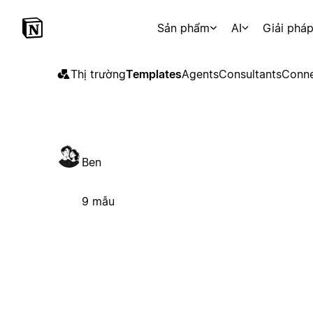
Sản phẩm
AI
Giải phá
Thị trường
Templates
Agents
Consultants
Conne
Ben
9 mẫu