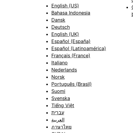
English (US)
Bahasa Indonesia
Dansk
Deutsch
English (UK)
Español (España)
Español (Latinoamérica)
Français (France)
Italiano
Nederlands
Norsk
Português (Brasil)
Suomi
Svenska
Tiếng Việt
עברית
العربية
ภาษาไทย