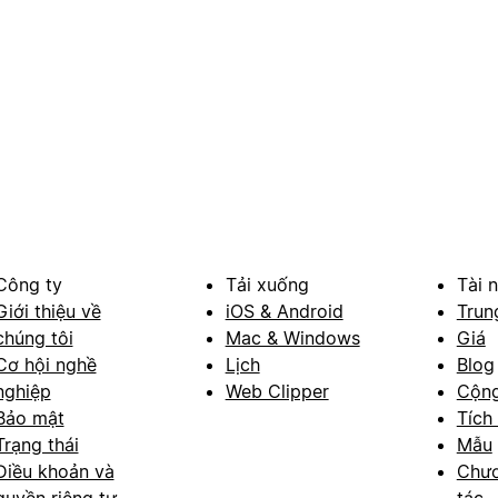
Công ty
Tải xuống
Tài 
Giới thiệu về
iOS & Android
Trun
chúng tôi
Mac & Windows
Giá
Cơ hội nghề
Lịch
Blog
nghiệp
Web Clipper
Cộn
Bảo mật
Tích
Trạng thái
Mẫu
Điều khoản và
Chươ