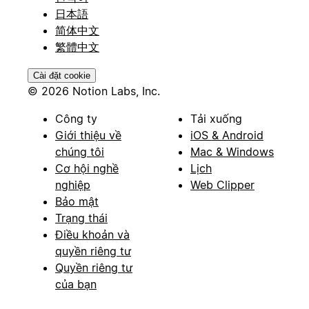
日本語
简体中文
繁體中文
Cài đặt cookie
© 2026 Notion Labs, Inc.
Công ty
Tải xuống
Giới thiệu về
iOS & Android
chúng tôi
Mac & Windows
Cơ hội nghề
Lịch
nghiệp
Web Clipper
Bảo mật
Trạng thái
Điều khoản và
quyền riêng tư
Quyền riêng tư
của bạn