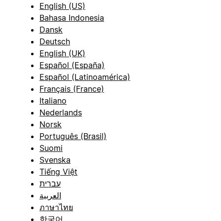
English (US)
Bahasa Indonesia
Dansk
Deutsch
English (UK)
Español (España)
Español (Latinoamérica)
Français (France)
Italiano
Nederlands
Norsk
Português (Brasil)
Suomi
Svenska
Tiếng Việt
עברית
العربية
ภาษาไทย
한국어