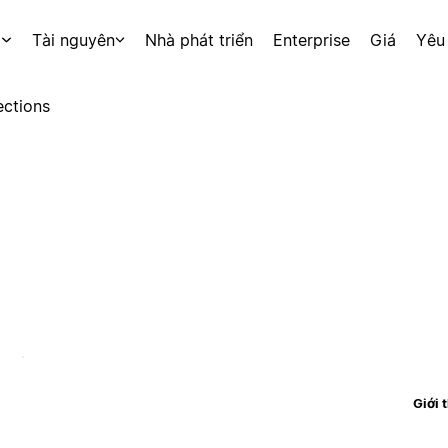
p
Tài nguyên
Nhà phát triển
Enterprise
Giá
Yêu
ctions
Giới 