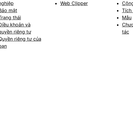
nghiệp
Web Clipper
Cộn
Bảo mật
Tích
Trạng thái
Mẫu
Điều khoản và
Chươ
quyền riêng tư
tác
Quyền riêng tư của
bạn