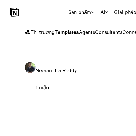
Sản phẩm
AI
Giải phá
Thị trường
Templates
Agents
Consultants
Conne
Neeramitra Reddy
1 mẫu