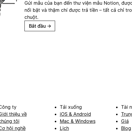
Gửi mẫu của bạn đến thư viện mẫu Notion, đượ
nổi bật và thậm chí được trả tiền – tất cả chỉ tr
chuột.
Bắt đầu
→
Công ty
Tải xuống
Tài 
Giới thiệu về
iOS & Android
Trun
chúng tôi
Mac & Windows
Giá
Cơ hội nghề
Lịch
Blog