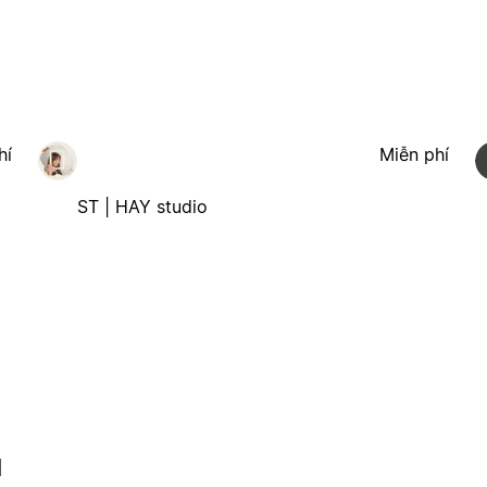
hí
Miễn phí
ST | HAY studio
l