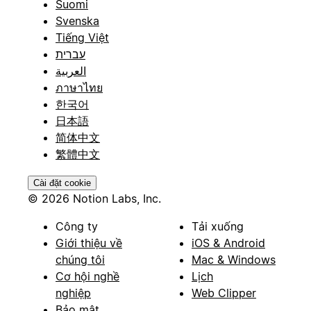
Suomi
Svenska
Tiếng Việt
עברית
العربية
ภาษาไทย
한국어
日本語
简体中文
繁體中文
Cài đặt cookie
© 2026 Notion Labs, Inc.
Công ty
Tải xuống
Giới thiệu về
iOS & Android
chúng tôi
Mac & Windows
Cơ hội nghề
Lịch
nghiệp
Web Clipper
Bảo mật