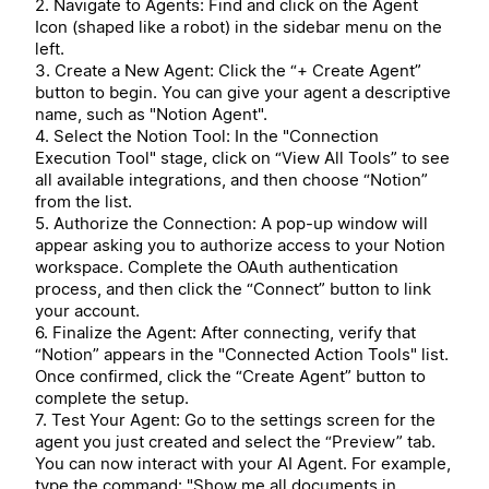
2. Navigate to Agents: Find and click on the Agent
Icon (shaped like a robot) in the sidebar menu on the
left.
3. Create a New Agent: Click the “+ Create Agent”
button to begin. You can give your agent a descriptive
name, such as "Notion Agent".
4. Select the Notion Tool: In the "Connection
Execution Tool" stage, click on “View All Tools” to see
all available integrations, and then choose “Notion”
from the list.
5. Authorize the Connection: A pop-up window will
appear asking you to authorize access to your Notion
workspace. Complete the OAuth authentication
process, and then click the “Connect” button to link
your account.
6. Finalize the Agent: After connecting, verify that
“Notion” appears in the "Connected Action Tools" list.
Once confirmed, click the “Create Agent” button to
complete the setup.
7. Test Your Agent: Go to the settings screen for the
agent you just created and select the “Preview” tab.
You can now interact with your AI Agent. For example,
type the command: "Show me all documents in