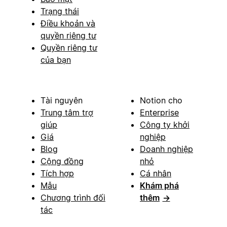
Trạng thái
Điều khoản và
quyền riêng tư
Quyền riêng tư
của bạn
Tài nguyên
Notion cho
Trung tâm trợ
Enterprise
giúp
Công ty khởi
Giá
nghiệp
Blog
Doanh nghiệp
Cộng đồng
nhỏ
Tích hợp
Cá nhân
Mẫu
Khám phá
Chương trình đối
thêm
→
tác