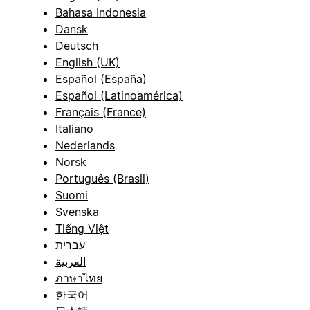
Bahasa Indonesia
Dansk
Deutsch
English (UK)
Español (España)
Español (Latinoamérica)
Français (France)
Italiano
Nederlands
Norsk
Português (Brasil)
Suomi
Svenska
Tiếng Việt
עברית
العربية
ภาษาไทย
한국어