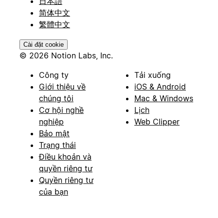
日本語
简体中文
繁體中文
Cài đặt cookie
© 2026 Notion Labs, Inc.
Công ty
Tải xuống
Giới thiệu về
iOS & Android
chúng tôi
Mac & Windows
Cơ hội nghề
Lịch
nghiệp
Web Clipper
Bảo mật
Trạng thái
Điều khoản và
quyền riêng tư
Quyền riêng tư
của bạn