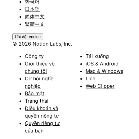
한국어
日本語
简体中文
繁體中文
Cài đặt cookie
© 2026 Notion Labs, Inc.
Công ty
Tải xuống
Giới thiệu về
iOS & Android
chúng tôi
Mac & Windows
Cơ hội nghề
Lịch
nghiệp
Web Clipper
Bảo mật
Trạng thái
Điều khoản và
quyền riêng tư
Quyền riêng tư
của bạn