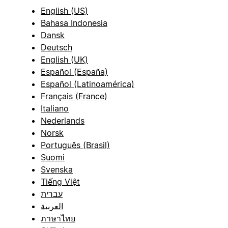
English (US)
Bahasa Indonesia
Dansk
Deutsch
English (UK)
Español (España)
Español (Latinoamérica)
Français (France)
Italiano
Nederlands
Norsk
Português (Brasil)
Suomi
Svenska
Tiếng Việt
עברית
العربية
ภาษาไทย