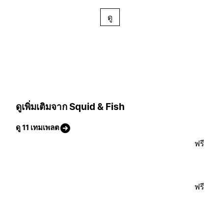
ดู
ดูเพิ่มเติมจาก Squid & Fish
ดู 11 เทมเพลต
ฟรี
ฟรี