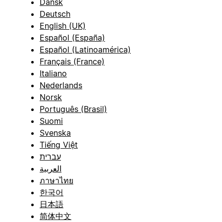
Dansk
Deutsch
English (UK)
Español (España)
Español (Latinoamérica)
Français (France)
Italiano
Nederlands
Norsk
Português (Brasil)
Suomi
Svenska
Tiếng Việt
עברית
العربية
ภาษาไทย
한국어
日本語
简体中文