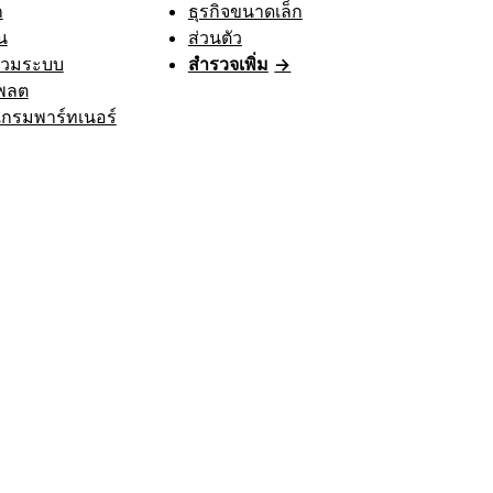
ก
ธุรกิจขนาดเล็ก
น
ส่วนตัว
รวมระบบ
สำรวจเพิ่ม
→
พลต
กรมพาร์ทเนอร์