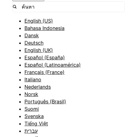
English (US)
Bahasa Indonesia
Dansk
Deutsch
English (UK)
Español (España)
Español (Latinoamérica)
Français (France)
Italiano
Nederlands
Norsk
Português (Brasil)
Suomi
Svenska
Tiếng Việt
עברית