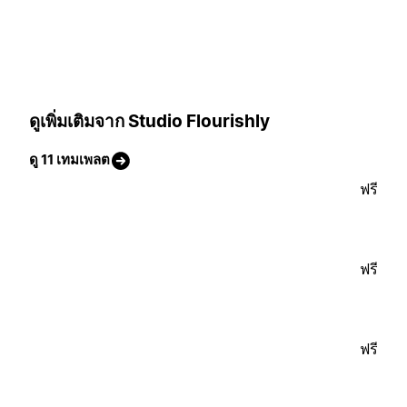
ดูเพิ่มเติมจาก Studio Flourishly
ดู 11 เทมเพลต
ฟรี
ฟรี
ฟรี