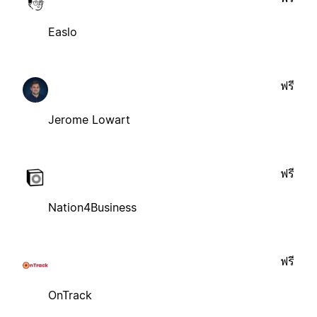
Easlo
ฟรี
Jerome Lowart
ฟรี
Nation4Business
ฟรี
OnTrack