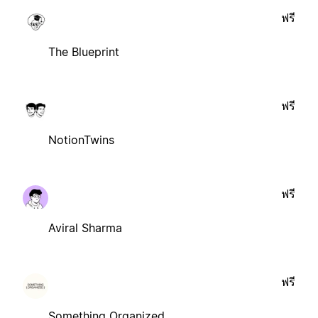
ฟรี
The Blueprint
ฟรี
NotionTwins
ฟรี
Aviral Sharma
ฟรี
Something Organized