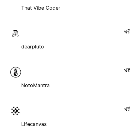
That Vibe Coder
ฟรี
dearpluto
ฟรี
NotoMantra
ฟรี
Lifecanvas