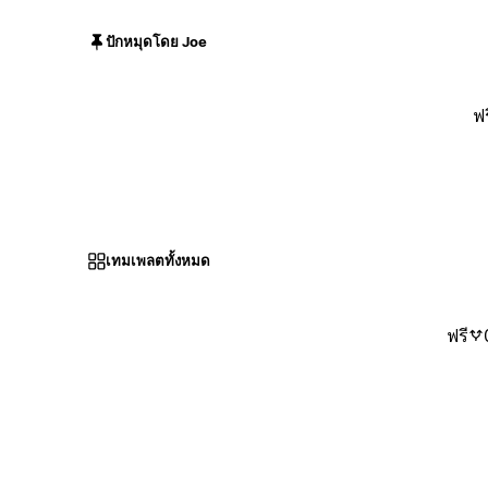
ปักหมุดโดย Joe
ฟร
เทมเพลตทั้งหมด
ฟรี