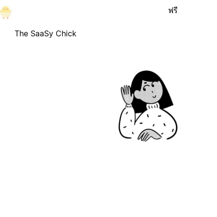
ฟรี
The SaaSy Chick