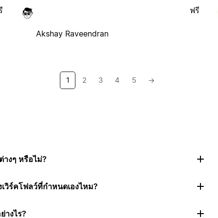
ี
ฟรี
Akshay Raveendran
1
2
3
4
5
→
่างๆ หรือไม่?
งเวิร์คโฟลว์ที่กำหนดเองไหม?
อย่างไร?