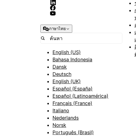
ภาษาไทย
English (US)
Bahasa Indonesia
Dansk
Deutsch
English (UK)
Español (España)
Español (Latinoamérica)
Français (France)
Italiano
Nederlands
Norsk
Português (Brasil)