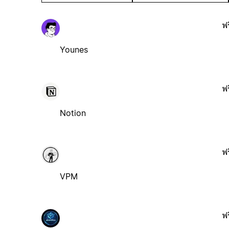
ฟร
Younes
ฟร
Notion
ฟร
VPM
ฟร