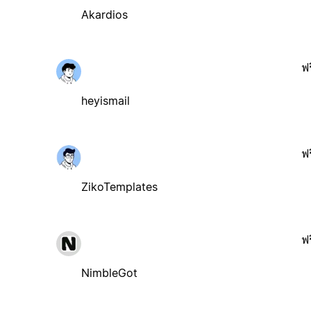
Akardios
ฟร
heyismail
ฟร
ZikoTemplates
ฟร
NimbleGot