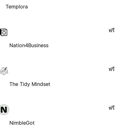
Templora
ฟรี
Nation4Business
ฟรี
The Tidy Mindset
ฟรี
NimbleGot