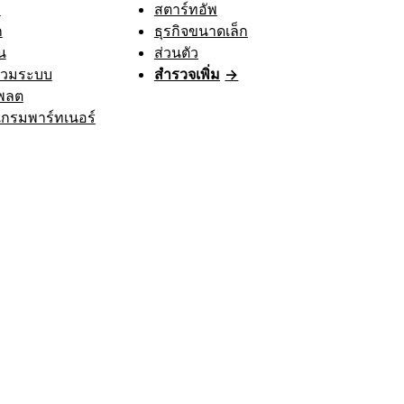
า
สตาร์ทอัพ
ก
ธุรกิจขนาดเล็ก
น
ส่วนตัว
รวมระบบ
สำรวจเพิ่ม
→
พลต
กรมพาร์ทเนอร์