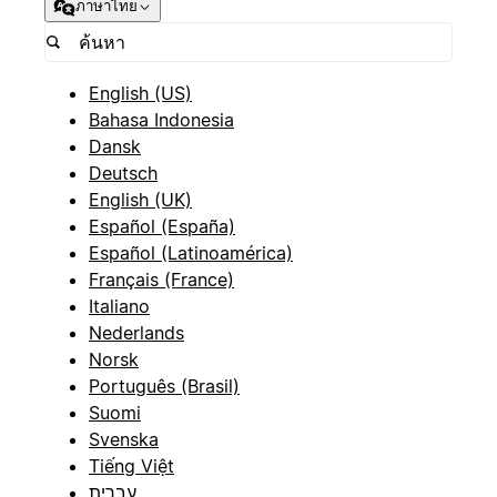
ภาษาไทย
English (US)
Bahasa Indonesia
Dansk
Deutsch
English (UK)
Español (España)
Español (Latinoamérica)
Français (France)
Italiano
Nederlands
Norsk
Português (Brasil)
Suomi
Svenska
Tiếng Việt
עברית