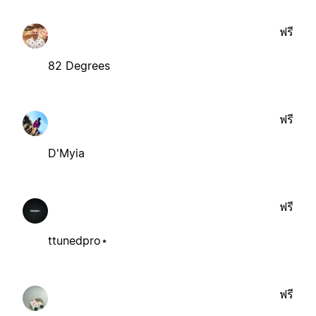
ฟรี
82 Degrees
ฟรี
D'Myia
ฟรี
ttunedpro⋆
ฟรี