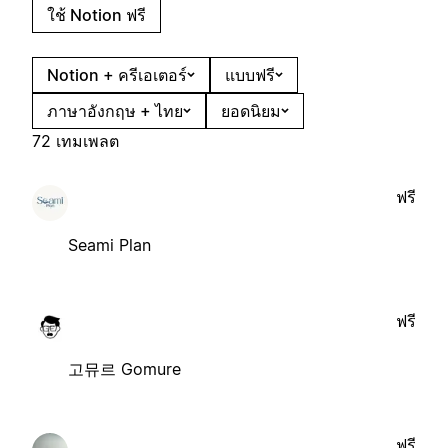
ใช้ Notion ฟรี
Notion + ครีเอเตอร์
แบบฟรี
ภาษาอังกฤษ + ไทย
ยอดนิยม
72 เทมเพลต
ฟรี
Seami Plan
ฟรี
고뮤르 Gomure
ฟรี