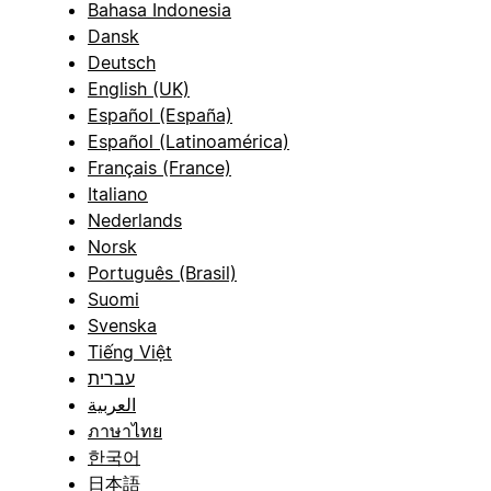
Bahasa Indonesia
Dansk
Deutsch
English (UK)
Español (España)
Español (Latinoamérica)
Français (France)
Italiano
Nederlands
Norsk
Português (Brasil)
Suomi
Svenska
Tiếng Việt
עברית
العربية
ภาษาไทย
한국어
日本語