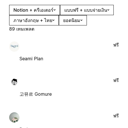
Notion + ครีเอเตอร์
แบบฟรี + แบบจ่ายเงิน
ภาษาอังกฤษ + ไทย
ยอดนิยม
89 เทมเพลต
ฟรี
Seami Plan
ฟรี
고뮤르 Gomure
ฟรี