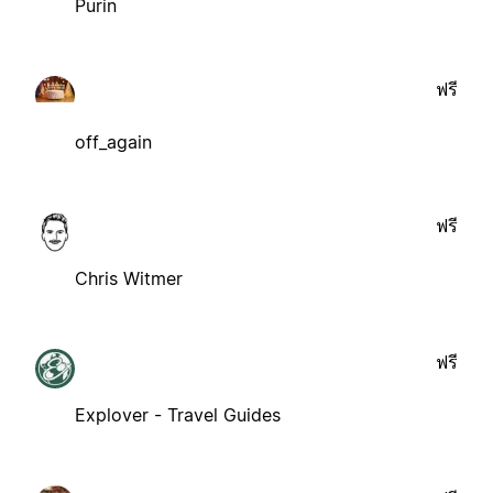
Purin
ฟรี
off_again
ฟรี
Chris Witmer
ฟรี
Explover - Travel Guides