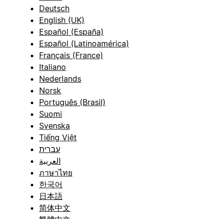
Deutsch
English (UK)
Español (España)
Español (Latinoamérica)
Français (France)
Italiano
Nederlands
Norsk
Português (Brasil)
Suomi
Svenska
Tiếng Việt
עברית
العربية
ภาษาไทย
한국어
日本語
简体中文