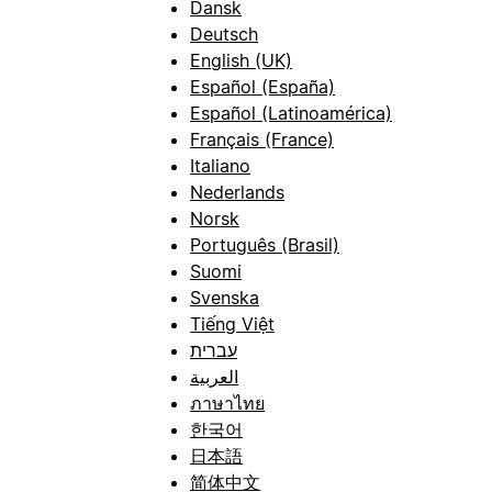
Dansk
Deutsch
English (UK)
Español (España)
Español (Latinoamérica)
Français (France)
Italiano
Nederlands
Norsk
Português (Brasil)
Suomi
Svenska
Tiếng Việt
עברית
العربية
ภาษาไทย
한국어
日本語
简体中文