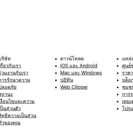
บริษัท
ดาวน์โหลด
แหล่ง
เกี่ยวกับเรา
iOS และ Android
ศูนย์
ร่วมงานกับเรา
Mac และ Windows
ราค
การรักษาความ
ปฏิทิน
บล็อ
ปลอดภัย
Web Clipper
ชุมช
สถานะ
การ
เงื่อนไขและความ
เทมเ
เป็นส่วนตัว
โปรแ
สิทธิความเป็นส่วน
ตัวของคุณ