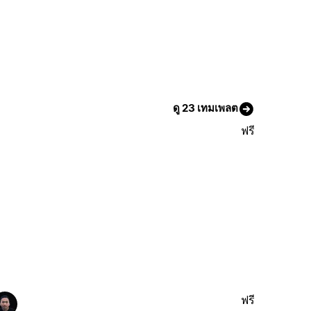
ดู 23 เทมเพลต
ฟรี
ฟรี