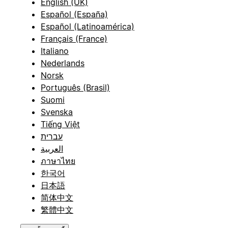
English (UK)
Español (España)
Español (Latinoamérica)
Français (France)
Italiano
Nederlands
Norsk
Português (Brasil)
Suomi
Svenska
Tiếng Việt
עברית
العربية
ภาษาไทย
한국어
日本語
简体中文
繁體中文