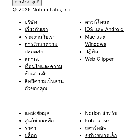
การตั้งค่าคุกกี้
© 2026 Notion Labs, Inc.
บริษัท
ดาวน์โหลด
เกี่ยวกับเรา
iOS และ Android
ร่วมงานกับเรา
Mac และ
การรักษาความ
Windows
ปลอดภัย
ปฏิทิน
สถานะ
Web Clipper
เงื่อนไขและความ
เป็นส่วนตัว
สิทธิความเป็นส่วน
ตัวของคุณ
แหล่งข้อมูล
Notion สำหรับ
ศูนย์ช่วยเหลือ
Enterprise
ราคา
สตาร์ทอัพ
บล็อก
ธุรกิจขนาดเล็ก