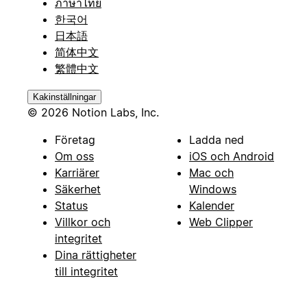
ภาษาไทย
한국어
日本語
简体中文
繁體中文
Kakinställningar
© 2026 Notion Labs, Inc.
Företag
Ladda ned
Om oss
iOS och Android
Karriärer
Mac och
Säkerhet
Windows
Status
Kalender
Villkor och
Web Clipper
integritet
Dina rättigheter
till integritet