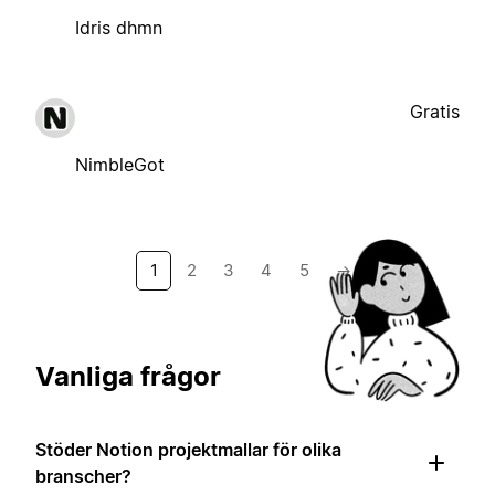
Idris dhmn
Gratis
NimbleGot
1
2
3
4
5
→
Vanliga frågor
Stöder Notion projektmallar för olika
branscher?