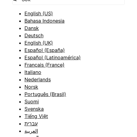
English (US)
Bahasa Indonesia
Dansk
Deutsch
English (UK)
Español (España)
Español (Latinoamérica)
Français (France)
Italiano
Nederlands
Norsk
Português (Brasil)
Suomi
Svenska
Tiếng Việt
עברית
العربية