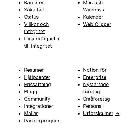
Karriärer
Mac och
Säkerhet
Windows
Status
Kalender
Villkor och
Web Clipper
integritet
Dina rättigheter
till integritet
Resurser
Notion för
Hjälpcenter
Enterprise
Prissättning
Nystartade
Blogg
företag
Community
Småföretag
Integrationer
Personal
Mallar
Utforska mer
→
Partnerprogram