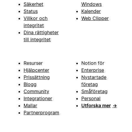
Säkerhet
Windows
Status
Kalender
Villkor och
Web Clipper
integritet
Dina rättigheter
till integritet
Resurser
Notion för
Hjälpcenter
Enterprise
Prissättning
Nystartade
Blogg
företag
Community
Småföretag
Integrationer
Personal
Mallar
Utforska mer
→
Partnerprogram