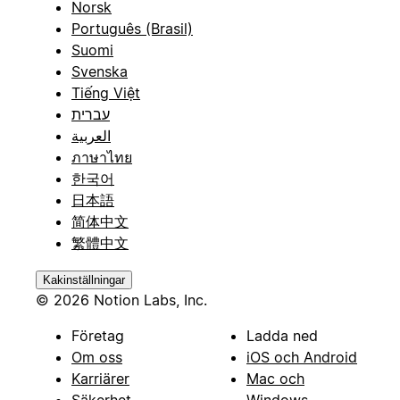
Norsk
Português (Brasil)
Suomi
Svenska
Tiếng Việt
עברית
العربية
ภาษาไทย
한국어
日本語
简体中文
繁體中文
Kakinställningar
© 2026 Notion Labs, Inc.
Företag
Ladda ned
Om oss
iOS och Android
Karriärer
Mac och
Säkerhet
Windows