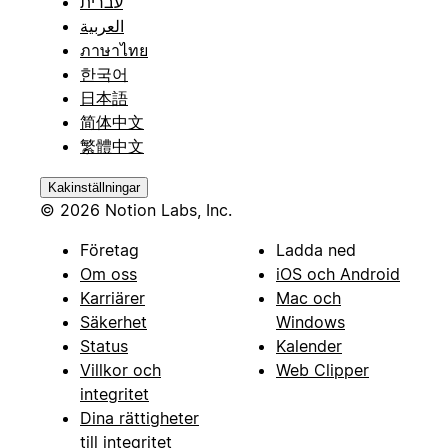
עברית
العربية
ภาษาไทย
한국어
日本語
简体中文
繁體中文
Kakinställningar
© 2026 Notion Labs, Inc.
Företag
Ladda ned
Om oss
iOS och Android
Karriärer
Mac och
Säkerhet
Windows
Status
Kalender
Villkor och
Web Clipper
integritet
Dina rättigheter
till integritet