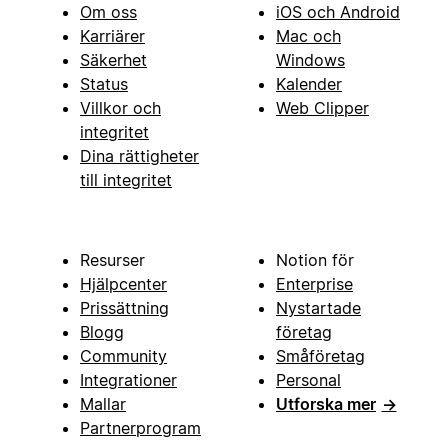
Om oss
iOS och Android
Karriärer
Mac och
Säkerhet
Windows
Status
Kalender
Villkor och
Web Clipper
integritet
Dina rättigheter
till integritet
Resurser
Notion för
Hjälpcenter
Enterprise
Prissättning
Nystartade
Blogg
företag
Community
Småföretag
Integrationer
Personal
Mallar
Utforska mer
→
Partnerprogram