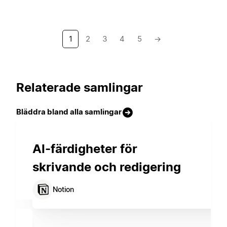
1
2
3
4
5
→
Relaterade samlingar
Bläddra bland alla samlingar
AI-färdigheter för
skrivande och redigering
Notion