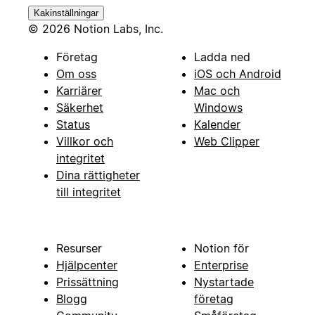
Kakinställningar
© 2026 Notion Labs, Inc.
Företag
Ladda ned
Om oss
iOS och Android
Karriärer
Mac och
Säkerhet
Windows
Status
Kalender
Villkor och
Web Clipper
integritet
Dina rättigheter
till integritet
Resurser
Notion för
Hjälpcenter
Enterprise
Prissättning
Nystartade
Blogg
företag