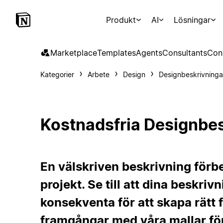
Produkt
AI
Lösningar
Marketplace
Templates
Agents
Consultants
Con
Kategorier
Arbete
Design
Designbeskrivninga
Kostnadsfria Designbes
En välskriven beskrivning förb
projekt. Se till att dina beskrivn
konsekventa för att skapa rätt 
framgångar med våra mallar för