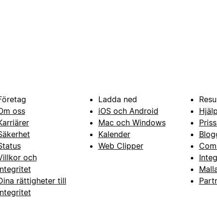
Företag
Ladda ned
Resu
Om oss
iOS och Android
Hjäl
Karriärer
Mac och Windows
Priss
Säkerhet
Kalender
Blog
Status
Web Clipper
Com
Villkor och
Inte
integritet
Mall
Dina rättigheter till
Part
integritet