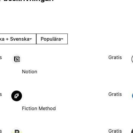
ka + Svenska
Populära
s
Gratis
Notion
s
Gratis
Fiction Method
s
Gratis