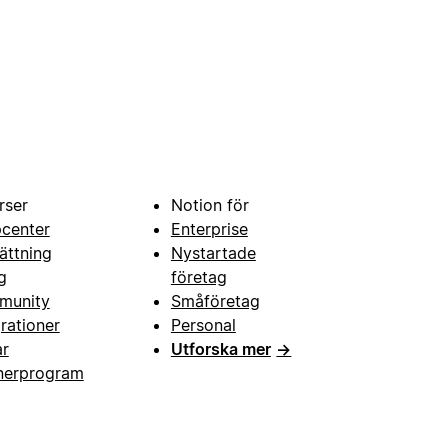
rser
Notion för
pcenter
Enterprise
ättning
Nystartade
g
företag
munity
Småföretag
grationer
Personal
ar
Utforska mer
→
nerprogram