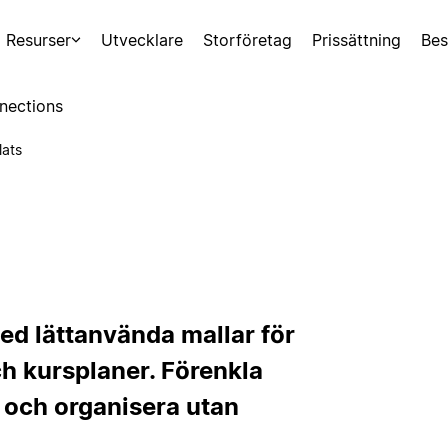
Resurser
Utvecklare
Storföretag
Prissättning
Bes
nections
lats
ed lättanvända mallar för
ch kursplaner. Förenkla
 och organisera utan