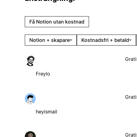
Få Notion utan kostnad
Notion + skapare
Kostnadsfri + betald
Grati
Freylo
Grati
heyismail
Grati