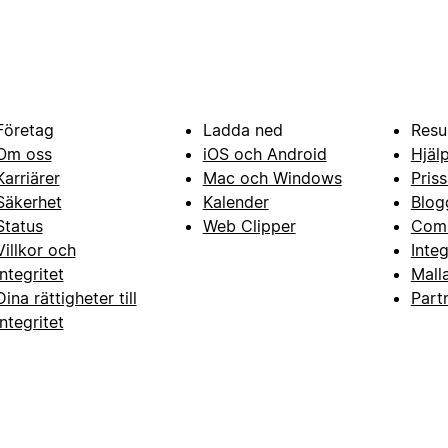
Företag
Ladda ned
Resu
Om oss
iOS och Android
Hjäl
Karriärer
Mac och Windows
Priss
Säkerhet
Kalender
Blog
Status
Web Clipper
Com
Villkor och
Inte
integritet
Mall
Dina rättigheter till
Part
integritet