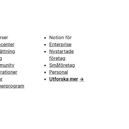
rser
Notion för
pcenter
Enterprise
ättning
Nystartade
g
företag
munity
Småföretag
grationer
Personal
ar
Utforska mer
→
nerprogram