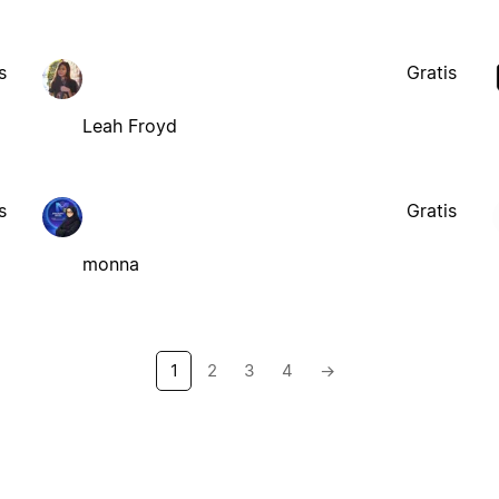
s
Gratis
Leah Froyd
s
Gratis
monna
1
2
3
4
→