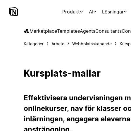
Produkt
AI
Lösningar
Marketplace
Templates
Agents
Consultants
Con
Kategorier
Arbete
Webbplatsskapande
Kursp
Kursplats-mallar
Effektivisera undervisningen m
onlinekurser, nav för klasser o
inlärningen, engagera eleverna
ansträngning.