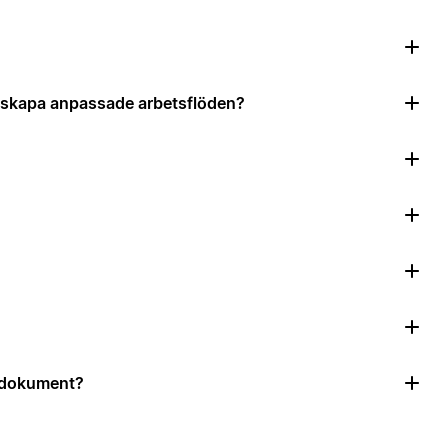
?
tt skapa anpassade arbetsflöden?
r dokument?