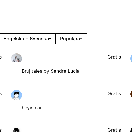
Engelska + Svenska
Populära
s
Gratis
Brujitales by Sandra Lucia
s
Gratis
heyismail
s
Gratis