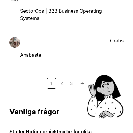
SectorOps | B2B Business Operating
Systems
Gratis
Anabaste
1
2
3
→
Vanliga frågor
Stöder Notion projektmallar för olika