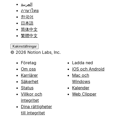
العربية
ภาษาไทย
한국어
日本語
简体中文
繁體中文
Kakinställningar
© 2026 Notion Labs, Inc.
Företag
Ladda ned
Om oss
iOS och Android
Karriärer
Mac och
Säkerhet
Windows
Status
Kalender
Villkor och
Web Clipper
integritet
Dina rättigheter
till integritet