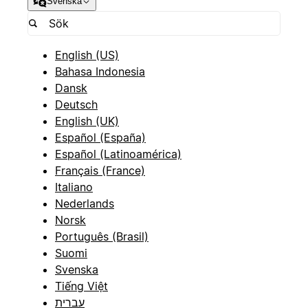
Svenska
English (US)
Bahasa Indonesia
Dansk
Deutsch
English (UK)
Español (España)
Español (Latinoamérica)
Français (France)
Italiano
Nederlands
Norsk
Português (Brasil)
Suomi
Svenska
Tiếng Việt
עברית