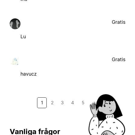
Gratis
Lu
Gratis
havucz
1
2
3
4
5
→
Vanliga frågor