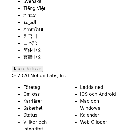
Svenska
Tiếng Việt
עברית
العربية
ภาษาไทย
한국어
日本語
简体中文
繁體中文
Kakinställningar
© 2026 Notion Labs, Inc.
Företag
Ladda ned
Om oss
iOS och Android
Karriärer
Mac och
Säkerhet
Windows
Status
Kalender
Villkor och
Web Clipper
integritet