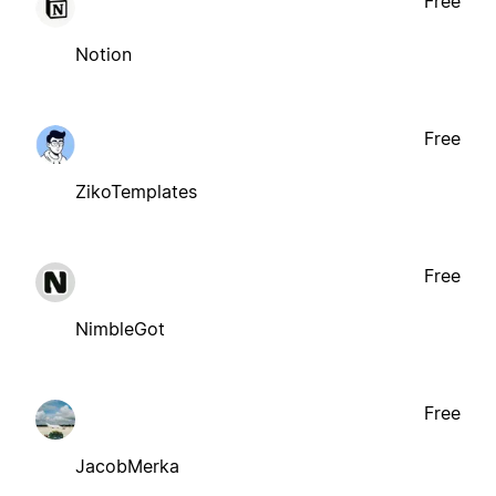
Free
Notion
Free
ZikoTemplates
Free
NimbleGot
Free
JacobMerka