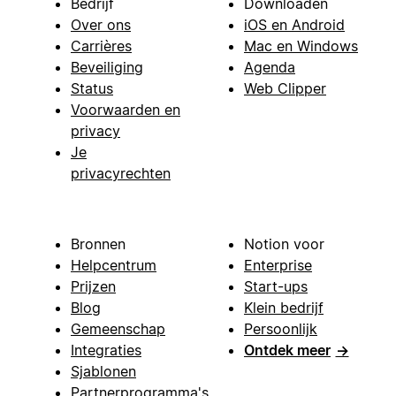
Bedrijf
Downloaden
Over ons
iOS en Android
Carrières
Mac en Windows
Beveiliging
Agenda
Status
Web Clipper
Voorwaarden en
privacy
Je
privacyrechten
Bronnen
Notion voor
Helpcentrum
Enterprise
Prijzen
Start-ups
Blog
Klein bedrijf
Gemeenschap
Persoonlijk
Integraties
Ontdek meer
→
Sjablonen
Partnerprogramma's