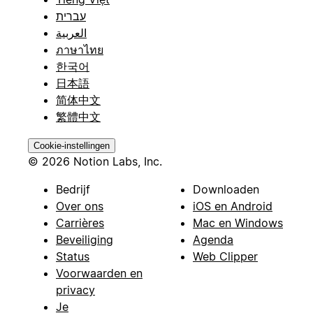
עברית
العربية
ภาษาไทย
한국어
日本語
简体中文
繁體中文
Cookie-instellingen
© 2026 Notion Labs, Inc.
Bedrijf
Downloaden
Over ons
iOS en Android
Carrières
Mac en Windows
Beveiliging
Agenda
Status
Web Clipper
Voorwaarden en
privacy
Je