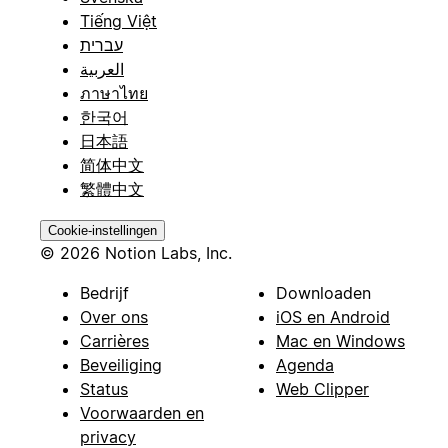
Tiếng Việt
עברית
العربية
ภาษาไทย
한국어
日本語
简体中文
繁體中文
Cookie-instellingen
© 2026 Notion Labs, Inc.
Bedrijf
Downloaden
Over ons
iOS en Android
Carrières
Mac en Windows
Beveiliging
Agenda
Status
Web Clipper
Voorwaarden en
privacy