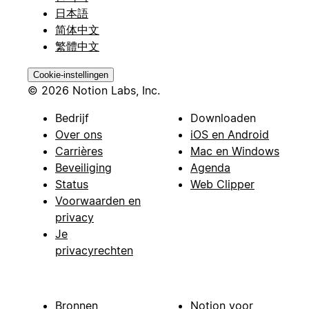
日本語
简体中文
繁體中文
Cookie-instellingen
© 2026 Notion Labs, Inc.
Bedrijf
Downloaden
Over ons
iOS en Android
Carrières
Mac en Windows
Beveiliging
Agenda
Status
Web Clipper
Voorwaarden en
privacy
Je
privacyrechten
Bronnen
Notion voor