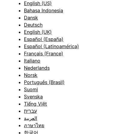
English (US)
Bahasa Indonesia
Dansk
Deutsch
English (UK)
Español (España)
Español (Latinoamérica)
Français (France)
Italiano
Nederlands
Norsk
Português (Brasil)
Suomi
Svenska
Tiếng Việt
עברית
العربية
ภาษาไทย
한국어