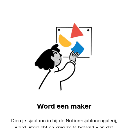
Word een maker
Dien je sjabloon in bij de Notion-sjablonengalerij,
word uitgelicht en krijg zelfs betaald – en dat