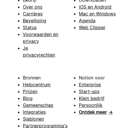
Over ons
iOS en Android
Carrières
Mac en Windows
Beveiliging
Agenda
Status
Web Clipper
Voorwaarden en
privacy
Je
privacyrechten
Bronnen
Notion voor
Helpcentrum
Enterprise
Prijzen
Start-ups
Blog
Klein bedrijf
Gemeenschap
Persoonlijk
Integraties
Ontdek meer
→
Sjablonen
Partnerprogramma's