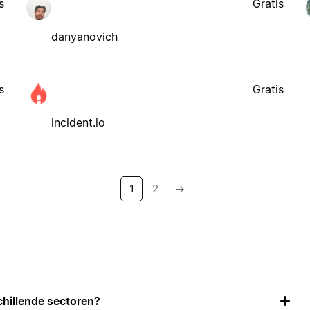
s
Gratis
danyanovich
s
Gratis
incident.io
1
2
→
chillende sectoren?