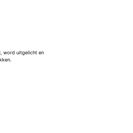
j, word uitgelicht en
ikken.