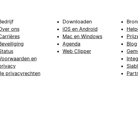
Bedrijf
Downloaden
Bron
Over ons
iOS en Android
Help
Carrières
Mac en Windows
Prijz
Beveiliging
Agenda
Blog
Status
Web Clipper
Gem
Voorwaarden en
Integ
privacy
Sjab
Je privacyrechten
Part