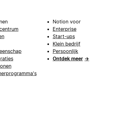
nen
Notion voor
centrum
Enterprise
en
Start-ups
Klein bedrijf
eenschap
Persoonlijk
raties
Ontdek meer
→
lonen
nerprogramma's