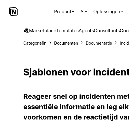
Product
AI
Oplossingen
Marketplace
Templates
Agents
Consultants
Con
Categorieën
Documenten
Documentatie
Inci
Sjablonen voor Inciden
Reageer snel op incidenten me
essentiële informatie en leg elk
voorkomen en de reactietijd van