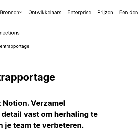
Bronnen
Ontwikkelaars
Enterprise
Prijzen
Een de
nections
dentrapportage
trapportage
t Notion. Verzamel
 detail vast om herhaling te
 je team te verbeteren.