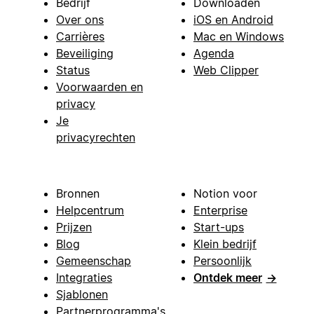
Bedrijf
Downloaden
Over ons
iOS en Android
Carrières
Mac en Windows
Beveiliging
Agenda
Status
Web Clipper
Voorwaarden en
privacy
Je
privacyrechten
Bronnen
Notion voor
Helpcentrum
Enterprise
Prijzen
Start-ups
Blog
Klein bedrijf
Gemeenschap
Persoonlijk
Integraties
Ontdek meer
→
Sjablonen
Partnerprogramma's