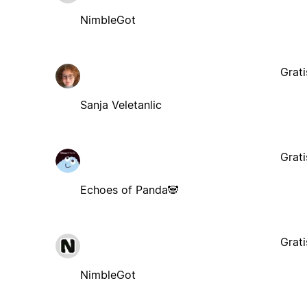
NimbleGot
Grati
Sanja Veletanlic
Grati
Echoes of Panda🐼
Grati
NimbleGot