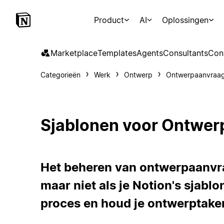
Product
AI
Oplossingen
Marketplace
Templates
Agents
Consultants
Con
Categorieën
Werk
Ontwerp
Ontwerpaanvraa
Sjablonen voor Ontwe
Het beheren van ontwerpaanvra
maar niet als je Notion's sjablo
proces en houd je ontwerptaken