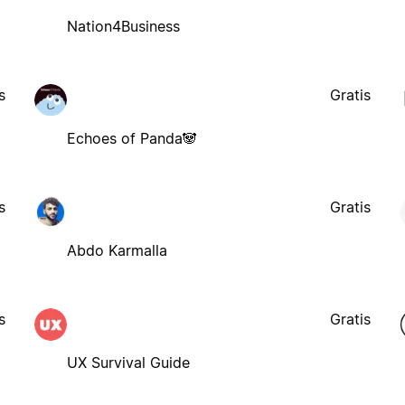
Nation4Business
s
Gratis
Echoes of Panda🐼
s
Gratis
Abdo Karmalla
s
Gratis
UX Survival Guide