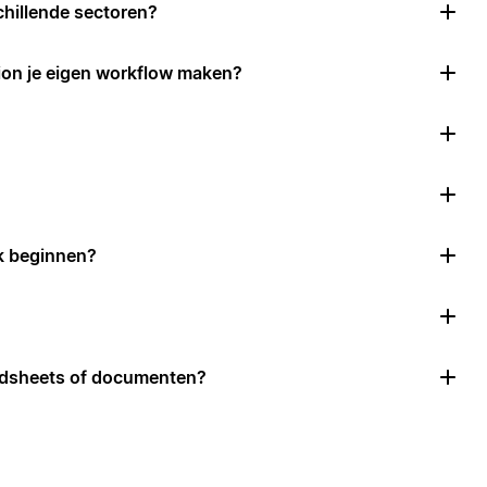
chillende sectoren?
ion je eigen workflow maken?
k beginnen?
adsheets of documenten?