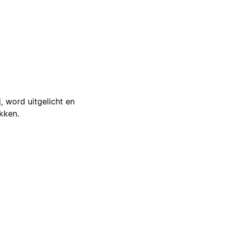
j, word uitgelicht en
ikken.