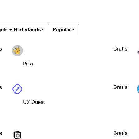
els + Nederlands
Populair
s
Gratis
Pika
s
Gratis
UX Quest
s
Gratis