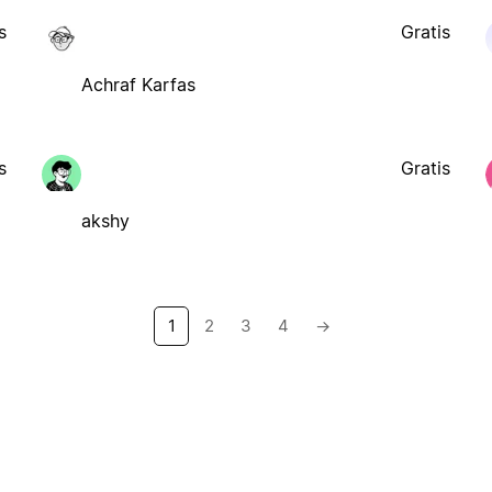
s
Gratis
Achraf Karfas
s
Gratis
akshy
1
2
3
4
→