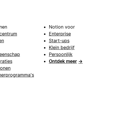
nen
Notion voor
centrum
Enterprise
en
Start-ups
Klein bedrijf
eenschap
Persoonlijk
raties
Ontdek meer
→
lonen
nerprogramma's