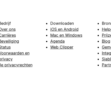
Bedrijf
Downloaden
Bron
Over ons
iOS en Android
Help
Carrières
Mac en Windows
Prijz
Beveiliging
Agenda
Blog
Status
Web Clipper
Gem
Voorwaarden en
Integ
privacy
Sjab
Je privacyrechten
Part