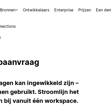
Bronnen
Ontwikkelaars
Enterprise
Prijzen
Een de
nections
g
rpaanvraag
gen kan ingewikkeld zijn –
nen gebruikt. Stroomlijn het
 bij vanuit één workspace.