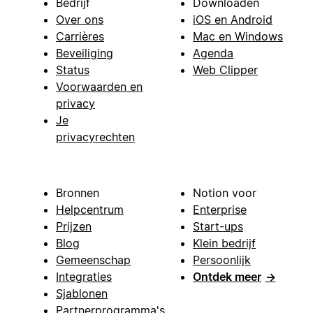
Bedrijf
Downloaden
Over ons
iOS en Android
Carrières
Mac en Windows
Beveiliging
Agenda
Status
Web Clipper
Voorwaarden en
privacy
Je
privacyrechten
Bronnen
Notion voor
Helpcentrum
Enterprise
Prijzen
Start-ups
Blog
Klein bedrijf
Gemeenschap
Persoonlijk
Integraties
Ontdek meer
→
Sjablonen
Partnerprogramma's